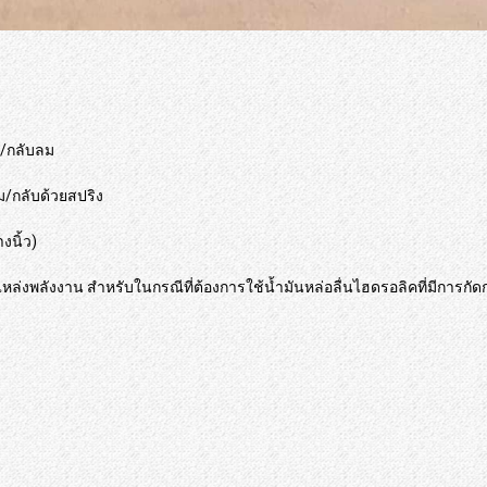
ลม/กลับลม
ลม/กลับด้วยสปริง
งนิ้ว)
ล่งพลังงาน สำหรับในกรณีที่ต้องการใช้น้ำมันหล่อลื่นไฮดรอลิคที่มีการกัด