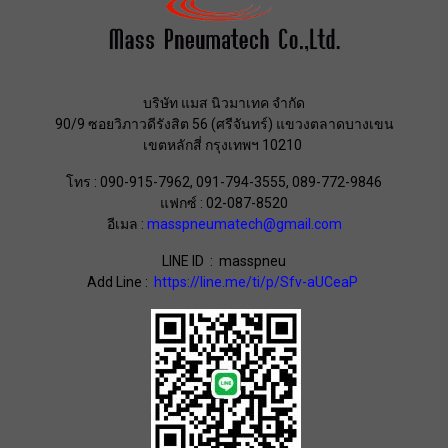
บริษัท แมส นิวมาเทค จำกัด
90/9 ซอยวิภาวดีรังสิต 56 (ศรีจันทร์) แขวงตลาดบางเขน
เขตหลักสี่ กรุงเทพฯ 10210
โทร : 090-915-7962, 091-794-3555, 089-772-9846
แฟกซ์ : 02-087-8520
อีเมล :
masspneumatech@gmail.com
LINE ID : masspneu
Add Line :
https://line.me/ti/p/Sfv-aUCeaP