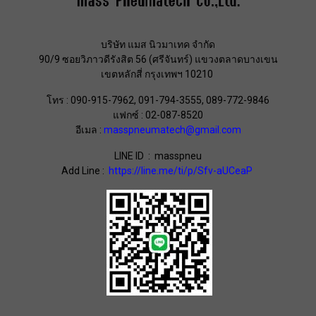
บริษัท แมส นิวมาเทค จำกัด
90/9 ซอยวิภาวดีรังสิต 56 (ศรีจันทร์) แขวงตลาดบางเขน
เขตหลักสี่ กรุงเทพฯ 10210
โทร : 090-915-7962, 091-794-3555, 089-772-9846
แฟกซ์ : 02-087-8520
อีเมล :
masspneumatech@gmail.com
LINE ID : masspneu
Add Line :
https://line.me/ti/p/Sfv-aUCeaP